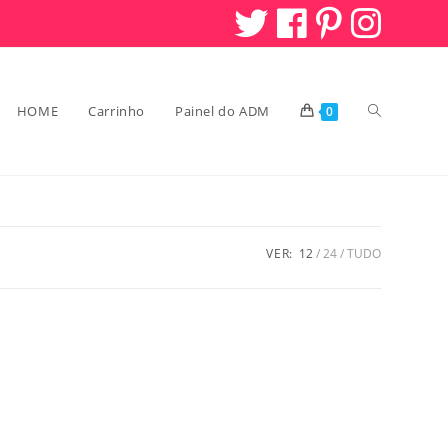
HOME
Carrinho
Painel do ADM
Alternar
0
pesquisa
VER:
12
24
TUDO
do