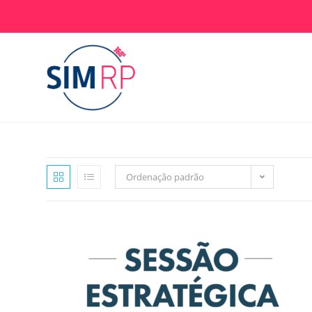
Ir
para
o
conteúdo
Ordenação padrão