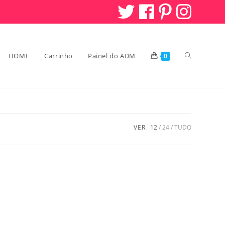
HOME
Carrinho
Painel do ADM
Alternar
0
pesquisa
VER:
12
24
TUDO
do